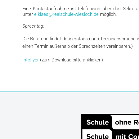
Eine Kontaktaufnahme ist telefonisch über das Sekreta
unter
e.klaes@realschule-wiesloch.de
möglich.
Sprechtag:
Die Beratung findet
donnerstags nach Terminabsprache
i
einen Termin außerhalb der Sprechzeiten vereinbaren.)
Infoflyer
(zum Download bitte anklicken)