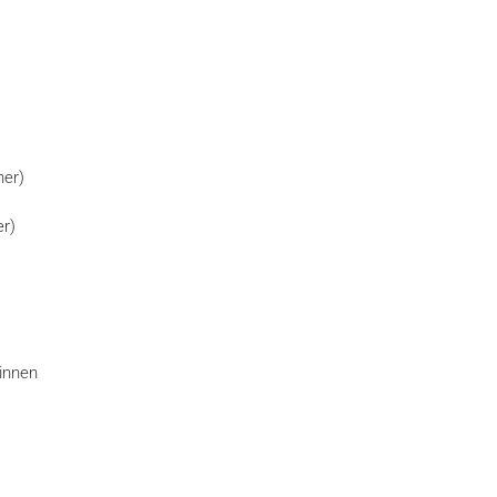
ner)
er)
innen